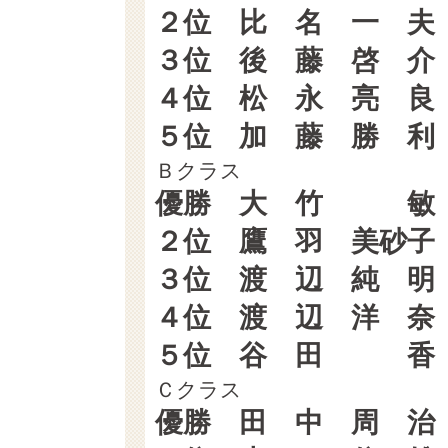
２位 比 名 一 
３位 後 藤 啓 
４位 松 永 亮 
５位 加 藤 勝 
Ｂクラス
優勝 大 竹 敏
２位 鷹 羽 美砂
３位 渡 辺 純 
４位 渡 辺 洋 
５位 谷 田 香
Ｃクラス
優勝 田 中 周 治