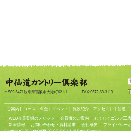
〒509-6471岐阜県瑞浪市大湫町621-1
FAX:0572-63-3113
ご案内
コース
料金
イベント
施設紹介
アクセス
中仙道ゴ
WEB会員登録のメリット
会員権のご案内
わくわくゴルフ工
新着情報
お問い合わせ・資料請求
会社概要
プライバシー
Copyright (C) 2012 NAKASENDO GOLF CLUB. All Rights Reserved.