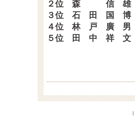
２位 森 信 雄 
３位 石 田 国 博
４位 林 戸 廣 男
５位 田 中 祥 文
|