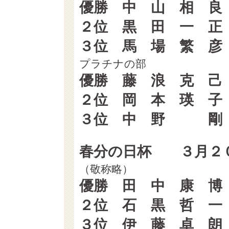
優勝 中 山 相 
２位 黒 田 一 
３位 馬 場 繁 
プラチナの部
優勝 藤 浪 克 
２位 岡 本 瑛 
３位 中 野 剛
春分の日杯 ３月２
（敬称略） （GR
優勝 田 中 康 
２位 石 黒 哲 
３位 伊 藤 卓 