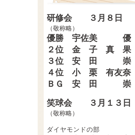
研修会 ３月８日
（敬称略） （GR
優勝 宇佐美 優
２位 金 子 真 
３位 安 田 崇
４位 小 栗 有友
ＢＧ 安 田 崇
笑球会 ３月１３日
（敬称略） （GR
ダイヤモンドの部