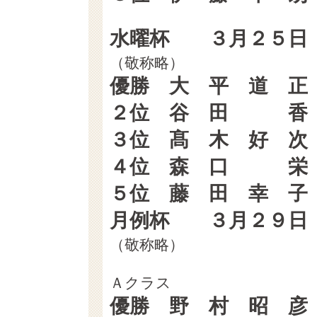
水曜杯 ３月２５日
（敬称略） （GR
優勝 大 平 道 
２位 谷 田 香
３位 髙 木 好 
４位 森 口 栄
５位 藤 田 幸 
月例杯 ３月２９日
（敬称略） （GR
Ａクラス
優勝 野 村 昭 