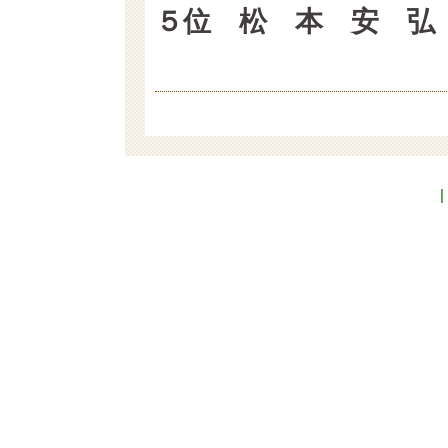
５位 松 本 安 弘
|