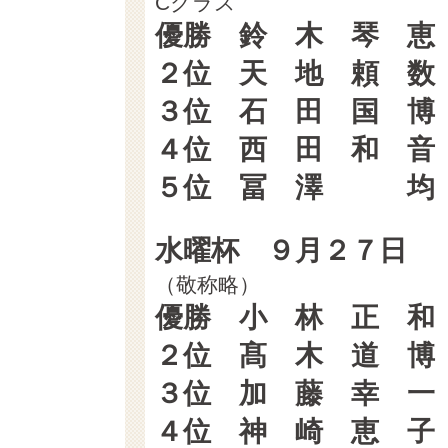
Cクラス
優勝 鈴 木 琴 
２位 天 地 頼 
３位 石 田 国 
４位 西 田 和 
５位 冨 澤 均 
水曜杯 ９月２７日
（敬称略） （GR
優勝 小 林 正 
２位 髙 木 道 
３位 加 藤 幸 
４位 神 崎 恵 