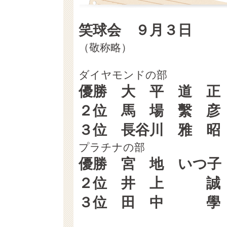
笑球会 ９月３日
（敬称略） （GR
ダイヤモンドの部
優勝 大 平 道 
２位 馬 場 繫 
３位 長谷川 雅 
プラチナの部
優勝 宮 地 いつ子
２位 井 上 誠
３位 田 中 學