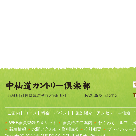
〒509-6471岐阜県瑞浪市大湫町621-1
FAX:0572-63-3113
ご案内
コース
料金
イベント
施設紹介
アクセス
中仙道ゴ
WEB会員登録のメリット
会員権のご案内
わくわくゴルフ工
新着情報
お問い合わせ・資料請求
会社概要
プライバシー
Copyright (C) 2012 NAKASENDO GOLF CLUB. All Rights Reserved.