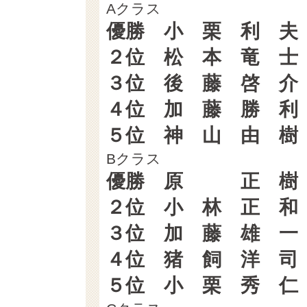
Aクラス
優勝 小 栗 利 
２位 松 本 竜 
３位 後 藤 啓 
４位 加 藤 勝 
５位 神 山 由 
Bクラス
優勝 原 正 樹
２位 小 林 正 
３位 加 藤 雄 
４位 猪 飼 洋 
５位 小 栗 秀 